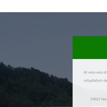
At vero eos e
voluptatum del
FIRST N