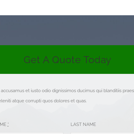
Get A Quote Today
t accusamus et iusto odio dignissimos ducimus qui blanditiis pra
eniti atque corrupti quos dolores et quas.
AME
*
LAST NAME