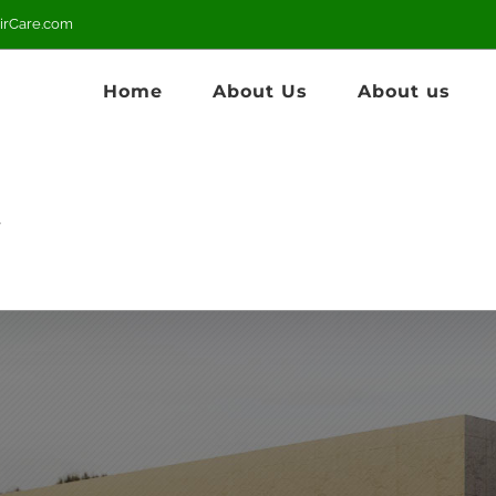
irCare.com
Home
About Us
About us