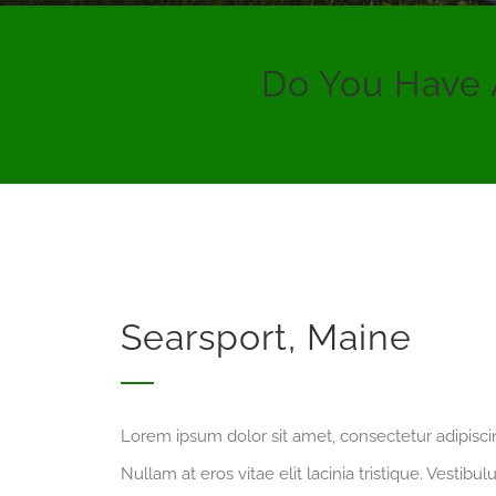
Do You Have 
Searsport, Maine
Lorem ipsum dolor sit amet, consectetur adipiscing
Nullam at eros vitae elit lacinia tristique. Vestib