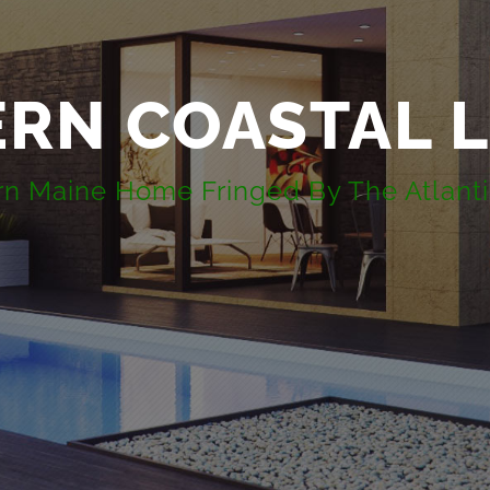
RN COASTAL L
n Maine Home Fringed By The Atlant