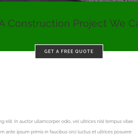
A Construction Project We C
GET A FREE QUOTE
 elit. In auctor ullamcorper odio, vel ultrices nisl tempus vitae.
ulum ante ipsum primis in faucibus orci luctus et ultrices posuere