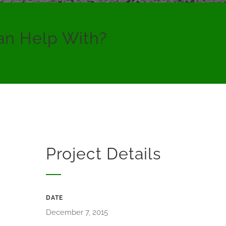
an Help With?
Project Details
DATE
December 7, 2015