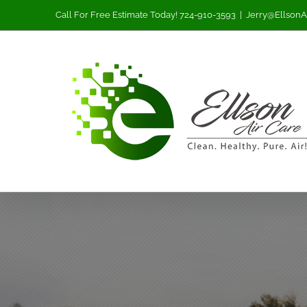
Skip
Call For Free Estimate Today! 724-910-3593
|
Jerry@EllsonA
to
content